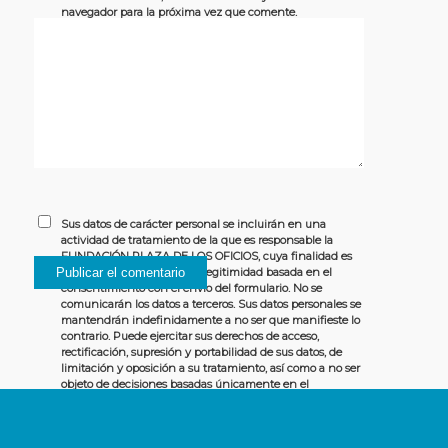
navegador para la próxima vez que comente.
Sus datos de carácter personal se incluirán en una
actividad de tratamiento de la que es responsable la
FUNDACIÓN PLAZA DE LOS OFICIOS, cuya finalidad es
gestionar los comentarios. Legitimidad basada en el
consentimiento con el envío del formulario. No se
comunicarán los datos a terceros. Sus datos personales se
mantendrán indefinidamente a no ser que manifieste lo
contrario. Puede ejercitar sus derechos de acceso,
rectificación, supresión y portabilidad de sus datos, de
limitación y oposición a su tratamiento, así como a no ser
objeto de decisiones basadas únicamente en el
tratamiento automatizado de sus datos, cuando
procedan, ante la FUNDACIÓN PLAZA DE LOS OFICIOS,
Avda de Guadalajara, 28 – 28032 MADRID, en el correo del
DPD, dpd@habeasdataconsultores.es. Más información