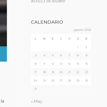
BATALLA DE MADRID
CALENDARIO
agosto 2026
L
M
X
J
V
S
D
1
2
3
4
5
6
7
8
9
10
11
12
13
14
15
16
17
18
19
20
21
22
23
a
24
25
26
27
28
29
30
31
la
« May