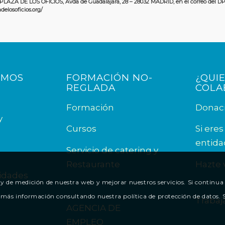
LAZA DE LOS OFICIOS, Avda de Guadalajara, 28 – 28032 MADRID, en el correo del DP
elosoficios.org/
OMOS
FORMACIÓN NO-
¿QUI
REGLADA
COLA
Formación
Donac
y
Cursos
Si ere
entida
Servicio de catering y
a
Restaurante
Hazte 
idades
uso y de medición de nuestra web y mejorar nuestros servicios. Si conti
más información consultando nuestra política de protección de datos. Se
Trabaj
AGENCIA DE
EMPLEO