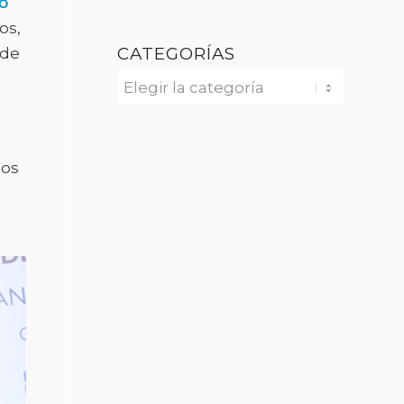
o
os,
CATEGORÍAS
 de
Categorías
jos