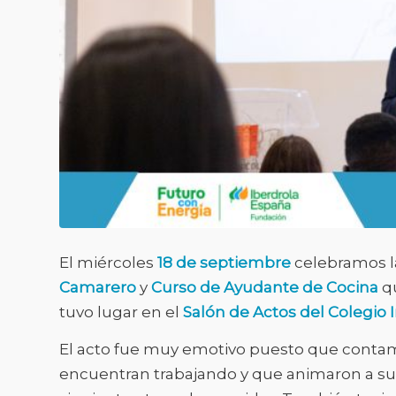
El miércoles
18 de septiembre
celebramos l
Camarero
y
Curso de Ayudante de Cocina
qu
tuvo lugar en el
Salón de Actos del Colegio I
El acto fue muy emotivo puesto que conta
encuentran trabajando y que animaron a su