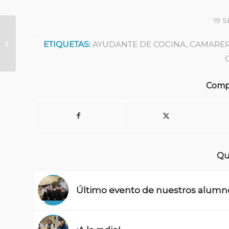
19 
Comienzo del Curso
ETIQUETAS:
AYUDANTE DE COCINA
,
CAMARE
24/25
Compa
Qui
Último evento de nuestros alumn