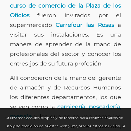
curso de comercio de la Plaza de los
Oficios
fueron invitados por el
supermercado
Carrefour las Rosas
a
visitar sus instalaciones. Es una
manera de aprender de la mano de
profesionales del sector y conocer los
entresijos de su futura profesión.
Allí conocieron de la mano del gerente
de almacén y de Recursos Humanos
los diferentes departamentos, los que
se ven como la
carnicería, pescadería,
menaje
y los que no se ven como los
Utilizamos cookies propias y de terceros para realizar análisis de
almacenes de fruta, de pescado,
uso y de medición de nuestra web y mejorar nuestros servicios. Si