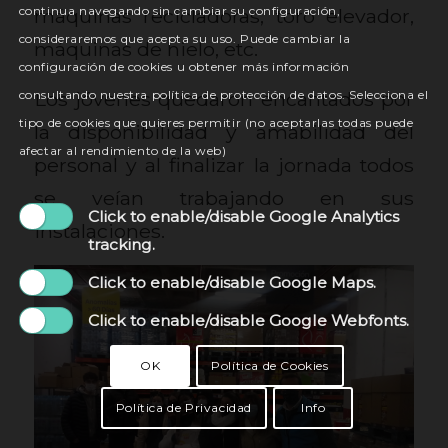
continua navegando sin cambiar su configuración,
máquinas recicladoras, toro elevador,
consideraremos que acepta su uso. Puede cambiar la
máquinas de hielo, etc.
configuración de cookies u obtener más información
consultando nuestra política de protección de datos. Selecciona el
Los jóvenes quedaron encantados por
tipo de cookies que quieres permitir (no aceptarlas todas puede
la disponibilidad y amabilidad del
afectar al rendimiento de la web)
personal y al finalizar la jornada todos
se veían trabajando en sus
Click to enable/disable Google Analytics
instalaciones.
tracking.
Click to enable/disable Google Maps.
Click to enable/disable Google Webfonts.
OK
Política de Cookies
Política de Privacidad
Info