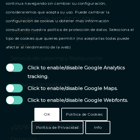
continua navegando sin cambiar su configuración,
consideraremos que acepta su uso. Puede cambiar la
FORMACIÓN NO-REGLADA
configuración de cookies u obtener más información
consultando nuestra política de protección de datos. Selecciona el
Formación
tipo de cookies que quieres permitir (no aceptarlas todas puede
Cursos
afectar al rendimiento de la web)
Servicio de catering y Restaurante
Click to enable/disable Google Analytics
tracking.
AGENCIA DE EMPLEO
Click to enable/disable Google Maps.
Click to enable/disable Google Webfonts.
OK
Política de Cookies
¿QUIERES COLABORAR?
Política de Privacidad
Info
Donación